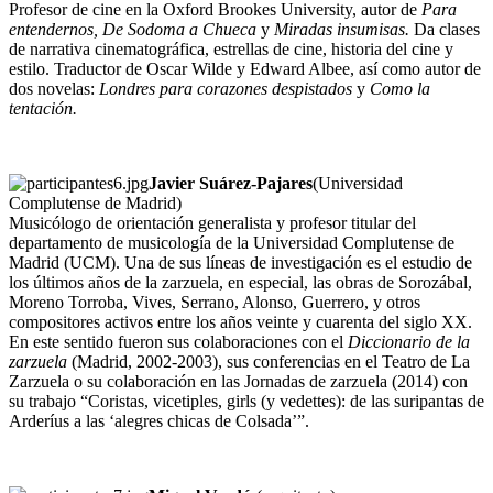
Profesor de cine en la Oxford Brookes University, autor de
Para
entendernos, De Sodoma a Chueca
y
Miradas insumisas.
Da clases
de narrativa cinematográfica, estrellas de cine, historia del cine y
estilo. Traductor de Oscar Wilde y Edward Albee, así como autor de
dos novelas:
Londres para corazones despistados
y
Como la
tentación.
Javier Suárez-Pajares
(Universidad
Complutense de Madrid)
Musicólogo de orientación generalista y profesor titular del
departamento de musicología de la Universidad Complutense de
Madrid (UCM). Una de sus líneas de investigación es el estudio de
los últimos años de la zarzuela, en especial, las obras de Sorozábal,
Moreno Torroba, Vives, Serrano, Alonso, Guerrero, y otros
compositores activos entre los años veinte y cuarenta del siglo XX.
En este sentido fueron sus colaboraciones con el
Diccionario de la
zarzuela
(Madrid, 2002-2003), sus conferencias en el Teatro de La
Zarzuela o su colaboración en las Jornadas de zarzuela (2014) con
su trabajo “Coristas, vicetiples, girls (y vedettes): de las suripantas de
Arderíus a las ‘alegres chicas de Colsada’”.