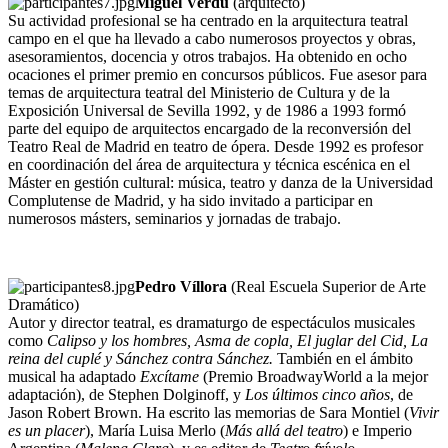
Miguel Verdú
(arquitecto)
Su actividad profesional se ha centrado en la arquitectura teatral
campo en el que ha llevado a cabo numerosos proyectos y obras,
asesoramientos, docencia y otros trabajos. Ha obtenido en ocho
ocaciones el primer premio en concursos públicos. Fue asesor para
temas de arquitectura teatral del Ministerio de Cultura y de la
Exposición Universal de Sevilla 1992, y de 1986 a 1993 formó
parte del equipo de arquitectos encargado de la reconversión del
Teatro Real de Madrid en teatro de ópera. Desde 1992 es profesor
en coordinación del área de arquitectura y técnica escénica en el
Máster en gestión cultural: música, teatro y danza de la Universidad
Complutense de Madrid, y ha sido invitado a participar en
numerosos másters, seminarios y jornadas de trabajo.
Pedro Víllora
(Real Escuela Superior de Arte
Dramático)
Autor y director teatral, es dramaturgo de espectáculos musicales
como
Calipso y los hombres, Asma de copla, El juglar del Cid, La
reina del cuplé y Sánchez contra Sánchez.
También en el ámbito
musical ha adaptado
Excítame
(Premio BroadwayWorld a la mejor
adaptación), de Stephen Dolginoff, y
Los últimos cinco años
, de
Jason Robert Brown. Ha escrito las memorias de Sara Montiel (
Vivir
es un placer
), María Luisa Merlo (
Más allá del teatro
) e Imperio