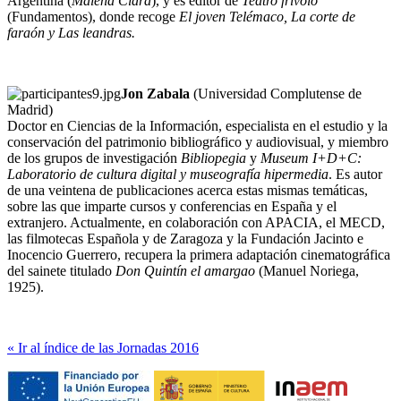
Argentina (
Malena Clara
), y es editor de
Teatro frívolo
(Fundamentos), donde recoge
El joven Telémaco, La corte de
faraón y Las leandras.
Jon Zabala
(Universidad Complutense de
Madrid)
Doctor en Ciencias de la Información, especialista en el estudio y la
conservación del patrimonio bibliográfico y audiovisual, y miembro
de los grupos de investigación
Bibliopegia
y
Museum I+D+C:
Laboratorio de cultura digital y museografía hipermedia
. Es autor
de una veintena de publicaciones acerca estas mismas temáticas,
sobre las que imparte cursos y conferencias en España y el
extranjero. Actualmente, en colaboración con APACIA, el MECD,
las filmotecas Española y de Zaragoza y la Fundación Jacinto e
Inocencio Guerrero, recupera la primera adaptación cinematográfica
del sainete titulado
Don Quintín el amargao
(Manuel Noriega,
1925).
« Ir al índice de las Jornadas 2016