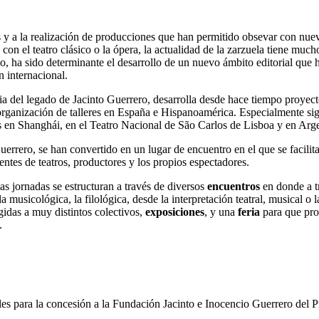
s y a la realización de producciones que han permitido obsevar con nueva
n el teatro clásico o la ópera, la actualidad de la zarzuela tiene much
io, ha sido determinante el desarrollo de un nuevo ámbito editorial que 
 internacional.
ia del legado de Jacinto Guerrero, desarrolla desde hace tiempo proyec
 y organización de talleres en España e Hispanoamérica. Especialmente s
s en Shanghái, en el Teatro Nacional de São Carlos de Lisboa y en Arge
rero, se han convertido en un lugar de encuentro en el que se facilita 
entes de teatros, productores y los propios espectadores.
as jornadas se estructuran a través de diversos
encuentros
en donde a t
 musicológica, la filológica, desde la interpretación teatral, musical o 
gidas a muy distintos colectivos,
exposiciones
, y una
feria
para que prof
.
es para la concesión a la Fundación Jacinto e Inocencio Guerrero del