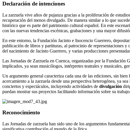
Declaración de intenciones
La zarzuela vive años de pujanza gracias a la proliferación de estudio
recuperación del menos divulgado. De manera similar a lo que sucede co
histórico que es parte del patrimonio cultural español. En este escenar
con las nuevas tendencias escénicas, grabaciones y una mayor difusión
En este entorno, la Fundación Jacinto e Inocencio Guerrero, depositar
publicación de libros y partituras, al patrocinio de representaciones
del nacimiento de Jacinto Guerrero, y varias producciones presentada
Las Jornadas de Zarzuela en Cuenca, organizadas por la Fundación Guer
implicados, ya sean musicólogos, intérpretes teatrales y musicales, ger
Un argumento general caracteriza cada una de las ediciones, sin bien l
acercamiento a la zarzuela desde una perspectiva heterogénea, ya sea la
conciertos y espectáculos, incluyendo actividades de
divulgación
diri
puedan mostrar sus proyectos facilitando información sobre su trabajo
Reconocimiento
Las Jornadas de zarzuela han sido uno de los argumentos fundamental
significativa contribución al mundo de la lírica.