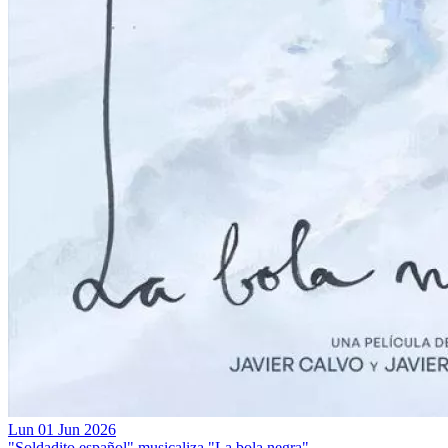
Lun 01 Jun 2026
"Soldadito español" musicaliza "La bola negra"