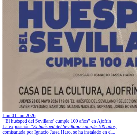
Lun 01 Jun 2026
"'El huésped del Sevillano' cumple 100 años" en Ajofrín
La exposición
"El huésped del Sevillano' cumple 100 años,
comisariada por Ignacio Jassa Haro, se ha instalado en el...