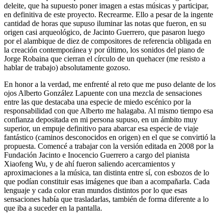
deleite, que ha supuesto poner imagen a estas músicas y participar,
en definitiva de este proyecto. Recrearme. Ello a pesar de la ingente
cantidad de horas que supuso iluminar las notas que fueron, en su
origen casi arqueológico, de Jacinto Guerrero, que pasaron luego
por el alambique de diez de compositores de referencia obligada en
la creación contemporánea y por último, los sonidos del piano de
Jorge Robaina que cierran el círculo de un quehacer (me resisto a
hablar de trabajo) absolutamente gozoso.
En honor a la verdad, me enfrenté al reto que me puso delante de los
ojos Alberto González Lapuente con una mezcla de sensaciones
entre las que destacaba una especie de miedo escénico por la
responsabilidad con que Alberto me halagaba. Al mismo tiempo esa
confianza depositada en mi persona supuso, en un ámbito muy
superior, un empuje definitivo para abarcar esa especie de viaje
fantástico (caminos desconocidos en origen) en el que se convirtió la
propuesta. Comencé a trabajar con la versión editada en 2008 por la
Fundación Jacinto e Inocencio Guerrero a cargo del pianista
Xiaofeng Wu, y de ahí fueron saliendo acercamientos y
aproximaciones a la música, tan distinta entre sí, con esbozos de lo
que podían constituir esas imágenes que iban a acompañarla. Cada
lenguaje y cada color eran mundos distintos por lo que esas
sensaciones había que trasladarlas, también de forma diferente a lo
que iba a suceder en la pantalla.