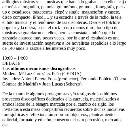
artilugios músicos y las músicas que han sido grabadas en ellos: caja
de música, organillo, pianola, gramófono, gramola, fonógrafo, pick-
up o tocadiscos, tragaperras, elepé y single, magnetofón y casete,
disco compacto, iPhod…, y su escucha a través de la radio, la tele,
el hilo musical y el fenómeno de las discotecas. Desde el folclore
popular y la ópera, hasta el rock más o menos duro, todo tipo de
músicas se guardaron en ellos, pero se constata también que la
zarzuela aparece muy pocas veces, por lo que el resultado es una
suerte de investigación negativa: a los novelistas españoles a lo largo
de 140 años la zarzuela les interesó muy poco.
13:00 – 14:00
DEBATE
Los últimos mecanismos discográficos
Modera: Mª Luz González Peña (CEDOA)
Invitados: Antoni Parera Fons (productor), Fernando Poblete (Ópera
Cómica de Madrid) y Juan Lucas (Scherzo)
De la mano de algunos protagonistas y/o testigos de los últimos
proyectos discográficos dedicados a la zarzuela, materializados a
ambos lados de la bisagra marcada por el cambio de siglo, los
invitados a esta mesa compartirán recuerdos sobre dichas iniciativas
fonográficas y reflexionarán sobre su objetivos, planteamiento
editorial, formato y edición, consecuencias, repercusión, mercado,
etc.