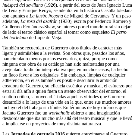
huésped del sevillano
(1926), a partir del texto de Juan Ignacio Luca
de Tena y Enrique Reoyo, se adentra en la histórica Castilla toledana
con apuntes a
La ilustre fregona
de Miguel de Cervantes. Y un paso
adelante,
La rosa del azafrán
(1930), escrita por Federico Romero y
Guillermo Fernández-Shaw, se interesa por el mundo rural sin dejar
de lado el teatro clásico español al tomar como esqueleto
El perro
del hortelano
de Lope de Vega.
También se recuerdan de Guerrero otros títulos de carácter más
ligero y asimilables a la revista. Son obras que, pasados los años,
han circulado menos por los escenarios, quizá, porque como
ninguna otra obra de su catálogo han sido maltratadas por una
avejentada tradición interpretativa que, en muchos casos, ha hecho
un flaco favor a los originales. Sin embargo, limpias de cualquier
adherencia, en ellas también es posible descubrir la ambición
creadora de Guerrero, su eficacia escénica y musical, el esfuerzo por
estar al día afín a quien fuera un atento observador del entorno, el
sentido crítico, la novedad. Todas aquellas virtudes que Guerrero
desarrolló a lo largo de una vida en la que, entre sus muchos amores,
incluyo el del trabajo sin límite. En términos de hoy diríamos que
Jacinto Guerrero fue un
workaholic
abierto a una imaginación
desbordante que iba mucho más allá del teatro musical y que le llevó
a implicarse en proyectos de muy distinta naturaleza.
Las
Jornadas de zarzuela 2016
quieren aproximarse al Guerrero