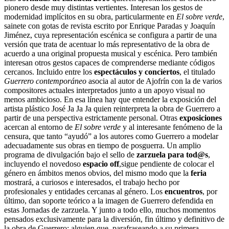
pionero desde muy distintas vertientes. Interesan los gestos de
modernidad implícitos en su obra, particularmente en
El sobre verde
,
sainete con gotas de revista escrito por Enrique Paradas y Joaquín
Jiménez, cuya representación escénica se configura a partir de una
versión que trata de acentuar lo más representativo de la obra de
acuerdo a una original propuesta musical y escénica. Pero también
interesan otros gestos capaces de comprenderse mediante códigos
cercanos. Incluido entre los
espectáculos y conciertos
, el titulado
Guerrero contemporáneo
asocia al autor de Ajofrín con la de varios
compositores actuales interpretados junto a un apoyo visual no
menos ambicioso. En esa línea hay que entender la exposición del
artista plástico José Ja Ja Ja quien reinterpreta la obra de Guerrero a
partir de una perspectiva estrictamente personal. Otras
exposiciones
acercan al entorno de
El sobre verde
y al interesante fenómeno de la
censura, que tanto “ayudó” a los autores como Guerrero a modelar
adecuadamente sus obras en tiempo de posguerra. Un amplio
programa de divulgación bajo el sello de
zarzuela para tod@s
,
incluyendo el novedoso
espacio off
,sigue pendiente de colocar el
género en ámbitos menos obvios, del mismo modo que la
feria
mostrará, a curiosos e interesados, el trabajo hecho por
profesionales y entidades cercanas al género. Los
encuentros
, por
último, dan soporte teórico a la imagen de Guerrero defendida en
estas Jornadas de zarzuela. Y junto a todo ello, muchos momentos
pensados exclusivamente para la diversión, fin último y definitivo de
la obra de Guerrero: alguien que, parafraseando a su primera